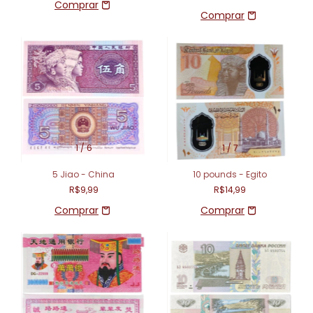
1
/
6
1
/
7
5 Jiao - China
10 pounds - Egito
R$9,99
R$14,99