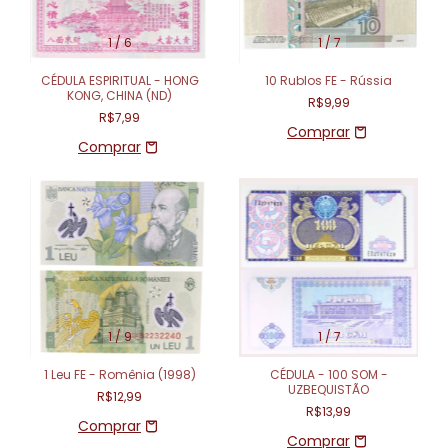
1
/
6
1
/
7
CÉDULA ESPIRITUAL - HONG
10 Rublos FE - Rússia
KONG, CHINA (ND)
R$9,99
R$7,99
1
/
9
1
/
7
1 Leu FE - Romênia (1998)
CÉDULA - 100 SOM -
UZBEQUISTÃO
R$12,99
R$13,99