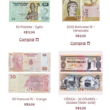
1
/
7
1
/
7
50 Piastres - Egito
2000 Bolívares FE -
Venezuela
R$12,99
R$9,99
1
/
7
1
/
6
50 Francos FE - Congo
CÉDULA - 20 DÓLARES -
GUIANA (1996-2018)
R$9,99
R$9,99