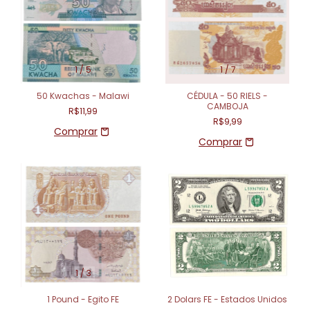
1
/
5
1
/
7
50 Kwachas - Malawi
CÉDULA - 50 RIELS -
CAMBOJA
R$11,99
R$9,99
1
/
3
1 Pound - Egito FE
2 Dolars FE - Estados Unidos