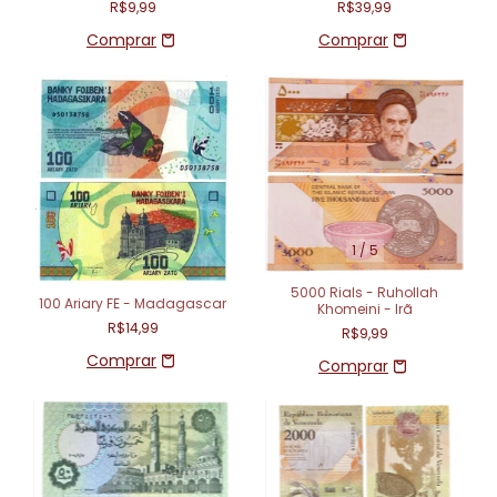
R$9,99
R$39,99
1
/
5
5000 Rials - Ruhollah
100 Ariary FE - Madagascar
Khomeini - Irã
R$14,99
R$9,99