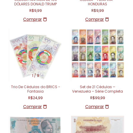
DÓLARES DONALD TRUMP
HONDURAS
R$9,99
R$9,99
1
/
9
1
/
4
Trio De Cédulas do BRICS -
Set de 21 Cédulas –
Fantasia
Venezuela – Série Completa
R$24,99
R$99,99