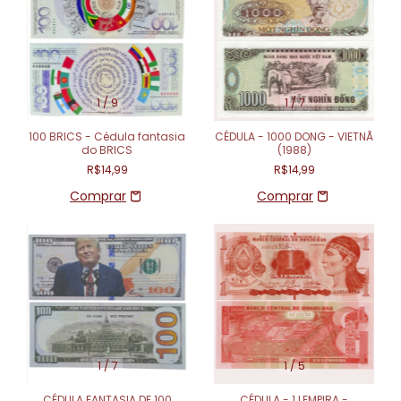
1
/
9
1
/
7
100 BRICS - Cédula fantasia
CÉDULA - 1000 DONG - VIETNÃ
do BRICS
(1988)
R$14,99
R$14,99
1
/
7
1
/
5
CÉDULA FANTASIA DE 100
CÉDULA - 1 LEMPIRA -