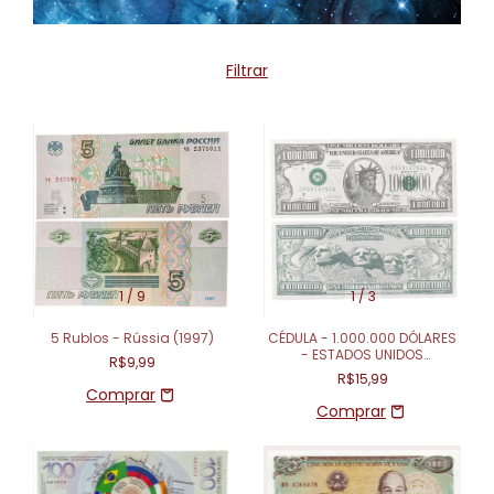
Filtrar
1
/
9
1
/
3
5 Rublos - Rússia (1997)
CÉDULA - 1.000.000 DÓLARES
- ESTADOS UNIDOS
R$9,99
(FANTASIA)
R$15,99