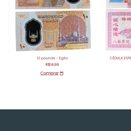
10 pounds - Egito
CÉDULA ESPI
R$14,99