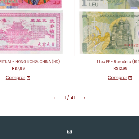
RITUAL - HONG KONG, CHINA (ND)
1 Leu FE - Romênia (19
R$7,99
R$12,99
1
/
41