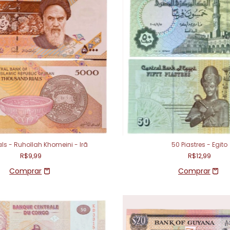
ls - Ruhollah Khomeini - Irã
50 Piastres - Egito
R$9,99
R$12,99