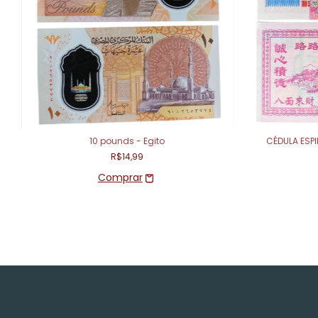
10 pounds - Egito
CÉDULA ESPI
R$14,99