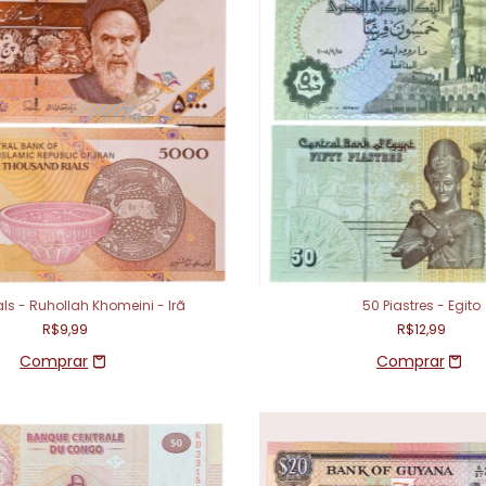
ls - Ruhollah Khomeini - Irã
50 Piastres - Egito
R$9,99
R$12,99