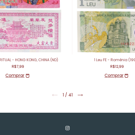
RITUAL - HONG KONG, CHINA (ND)
1 Leu FE - Romênia (19
R$7,99
R$12,99
1
/
41