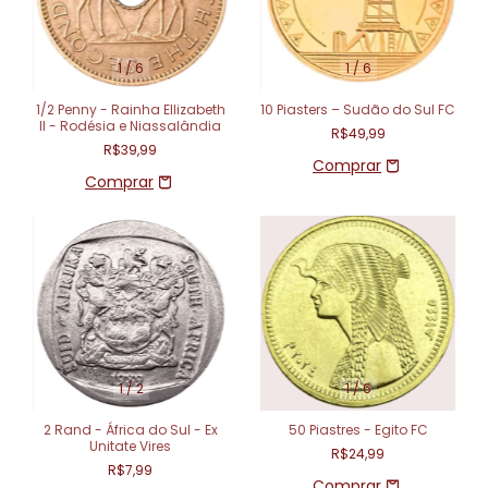
1
/
6
1
/
6
1/2 Penny - Rainha EIlizabeth
10 Piasters – Sudão do Sul FC
II - Rodésia e Niassalândia
R$49,99
R$39,99
1
/
2
1
/
6
2 Rand - África do Sul - Ex
50 Piastres - Egito FC
Unitate Vires
R$24,99
R$7,99