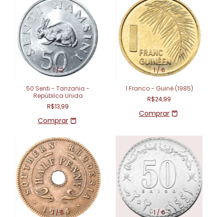
1
/
2
1
/
6
50 Senti - Tanzania -
1 Franco - Guiné (1985)
República Unida
R$24,99
R$13,99
1
/
6
1
/
6