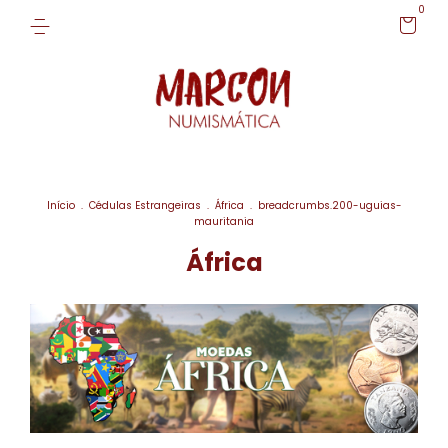
0
Início
.
Cédulas Estrangeiras
.
África
.
breadcrumbs.200-uguias-
mauritania
África