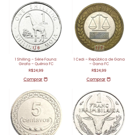
1
/
6
1
/
7
1 Shilling – Série Fauna:
1 Cedi – República de Gana
Girafa – Quênia FC
– Gana FC
R$24,99
R$24,99