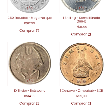
1
/
6
1
/
2
2,50 Escudos - Moçambique
1 Shilling - Somalilândia
(1994)
R$12,99
R$14,99
1
/
6
1
/
6
10 Thebe - Botswana
1 Centavo - Zimbabué - SOB
R$14,99
R$9,99