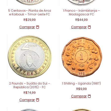
1
/
7
1
/
6
5 Centavos– Planta de Arroz
1 Franco - Iraimbilanja –
e Kaibauk – Timor-Leste FC
Madagascar FC
R$29,99
R$44,99
1
/
6
1
/
2
2 Pounds – Sudão do Sul –
1 Shilling - Uganda (1987)
República (2015) - FC
R$9,99
R$74,99