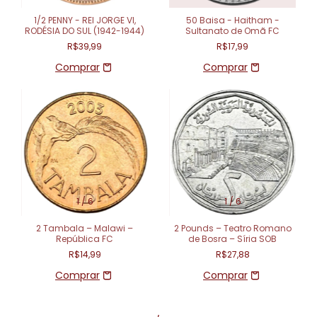
1/2 PENNY - REI JORGE VI,
50 Baisa - Haitham -
RODÉSIA DO SUL (1942-1944)
Sultanato de Omã FC
R$39,99
R$17,99
1
/
6
1
/
6
2 Tambala – Malawi –
2 Pounds – Teatro Romano
República FC
de Bosra – Síria SOB
R$14,99
R$27,88