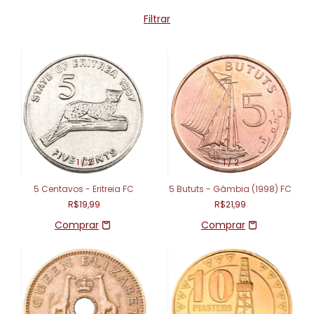
Filtrar
1
/
2
1
/
2
5 Centavos - Eritreia FC
5 Bututs - Gâmbia (1998) FC
R$19,99
R$21,99