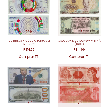
1
/
9
1
/
7
100 BRICS - Cédula fantasia
CÉDULA - 1000 DONG - VIETNÃ
do BRICS
(1988)
R$14,99
R$14,99
1
/
7
1
/
5