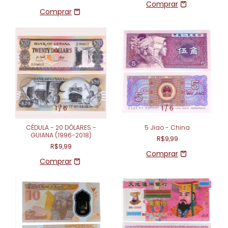
1
/
6
1
/
6
CÉDULA - 20 DÓLARES -
5 Jiao - China
GUIANA (1996-2018)
R$9,99
R$9,99