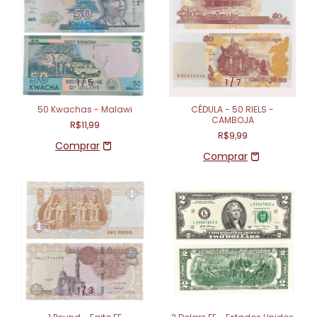
1
/
5
1
/
7
50 Kwachas - Malawi
CÉDULA - 50 RIELS -
CAMBOJA
R$11,99
R$9,99
1
/
3