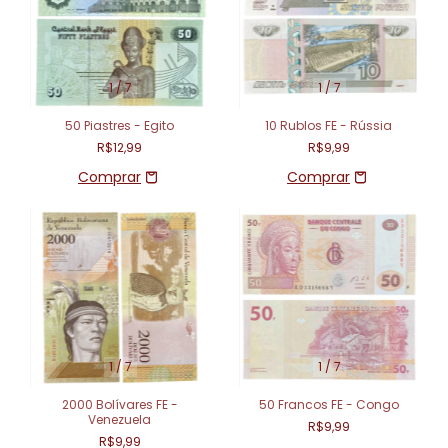
1
/
7
1
/
7
50 Piastres - Egito
10 Rublos FE - Rússia
R$12,99
R$9,99
1
/
7
1
/
7
2000 Bolívares FE -
50 Francos FE - Congo
Venezuela
R$9,99
R$9,99