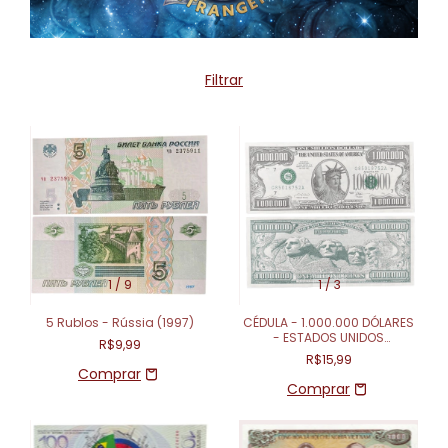
Filtrar
1
/
9
1
/
3
5 Rublos - Rússia (1997)
CÉDULA - 1.000.000 DÓLARES
- ESTADOS UNIDOS
R$9,99
(FANTASIA)
R$15,99