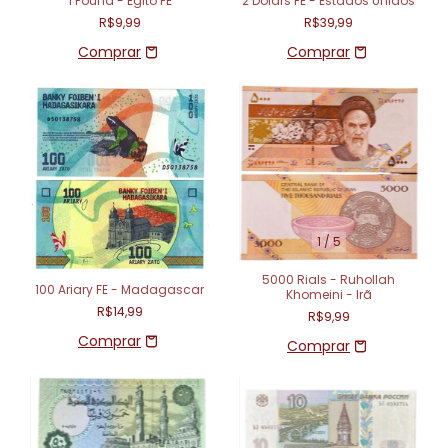
1 Pound - Egito FE
2 Dolars FE - Estados Unidos
R$9,99
R$39,99
1
/
5
5000 Rials - Ruhollah
100 Ariary FE - Madagascar
Khomeini - Irã
R$14,99
R$9,99