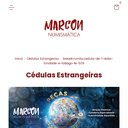
0
Início
.
Cédulas Estrangeiras
.
breadcrumbs.cedula-de-1-dolar-
trindade-e-tobago-fe-509
Cédulas Estrangeiras