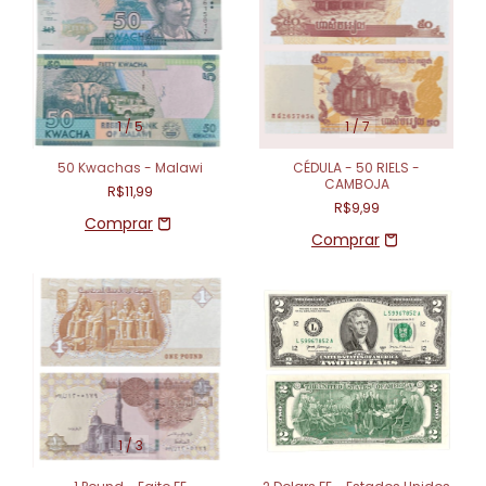
1
/
5
1
/
7
50 Kwachas - Malawi
CÉDULA - 50 RIELS -
CAMBOJA
R$11,99
R$9,99
1
/
3