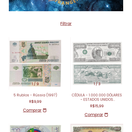
Filtrar
1
/
9
1
/
3
5 Rublos - Rússia (1997)
CÉDULA - 1.000.000 DÓLARES
- ESTADOS UNIDOS
R$9,99
(FANTASIA)
R$15,99