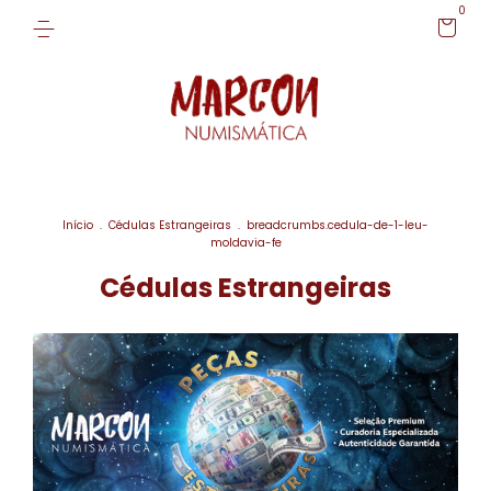
0
Início
.
Cédulas Estrangeiras
.
breadcrumbs.cedula-de-1-leu-
moldavia-fe
Cédulas Estrangeiras