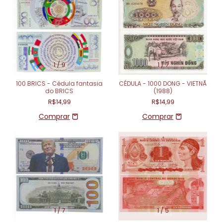
1
/
9
1
/
7
100 BRICS - Cédula fantasia
CÉDULA - 1000 DONG - VIETNÃ
do BRICS
(1988)
R$14,99
R$14,99
1
/
7
1
/
5