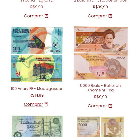
1 Pound - Egito FE
2 Dolars FE - Estados Unidos
R$9,99
R$39,99
1
/
5
5000 Rials - Ruhollah
100 Ariary FE - Madagascar
Khomeini - Irã
R$14,99
R$9,99