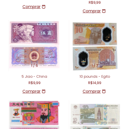
R$9,99
1
/
6
1
/
7
5 Jiao - China
10 pounds - Egito
R$9,99
R$14,99