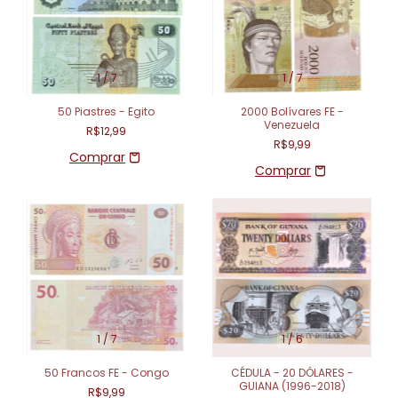
1
/
7
1
/
7
50 Piastres - Egito
2000 Bolívares FE -
Venezuela
R$12,99
R$9,99
1
/
7
1
/
6
50 Francos FE - Congo
CÉDULA - 20 DÓLARES -
GUIANA (1996-2018)
R$9,99