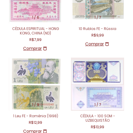
1
/
6
1
/
7
CÉDULA ESPIRITUAL - HONG
10 Rublos FE - Rússia
KONG, CHINA (ND)
R$9,99
R$7,99
1
/
9
1
/
7
1 Leu FE - Romênia (1998)
CÉDULA - 100 SOM -
UZBEQUISTÃO
R$12,99
R$13,99