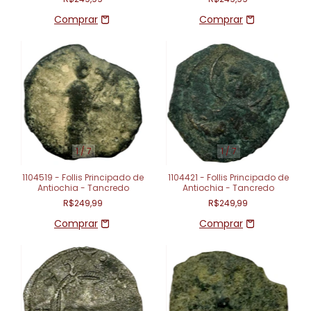
1
/
7
1
/
7
1104519 - Follis Principado de
1104421 - Follis Principado de
Antiochia - Tancredo
Antiochia - Tancredo
R$249,99
R$249,99