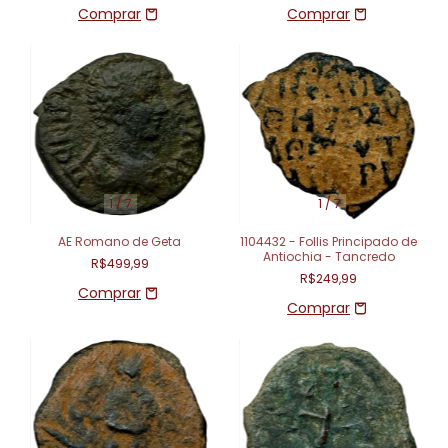
1
/
7
1
/
7
AE Romano de Geta
1104432 - Follis Principado de
Antiochia - Tancredo
R$499,99
R$249,99