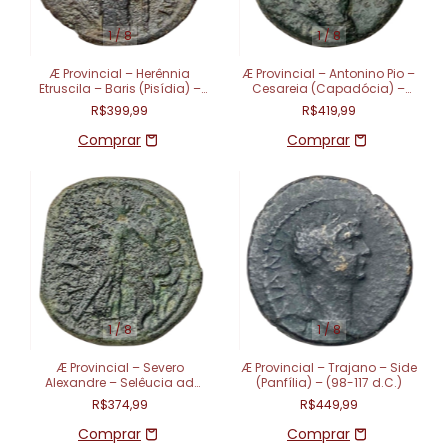
1
/
8
1
/
8
Æ Provincial – Herênnia
Æ Provincial – Antonino Pio –
Etruscila – Baris (Pisídia) –
Cesareia (Capadócia) –
(249-251 d.C.)
Ano 22 – (138-161 d.C.)
R$399,99
R$419,99
1
/
8
1
/
8
Æ Provincial – Severo
Æ Provincial – Trajano – Side
Alexandre – Selêucia ad
(Panfília) – (98-117 d.C.)
Calycadnum (Cilícia) –
R$374,99
R$449,99
(222-235 d.C.)