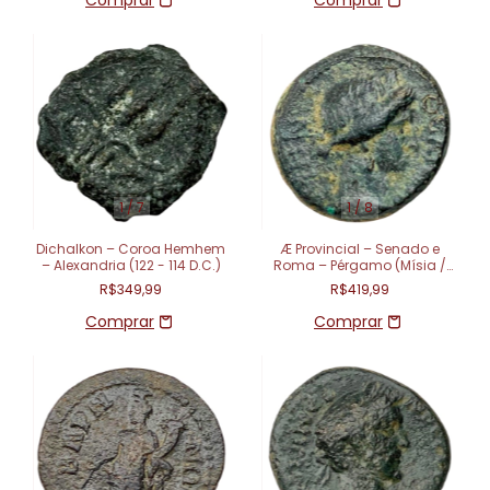
1
/
7
1
/
8
Dichalkon – Coroa Hemhem
Æ Provincial – Senado e
– Alexandria (122 - 114 D.C.)
Roma – Pérgamo (Mísia /
Ásia) – (40-60 d.C.)
R$349,99
R$419,99