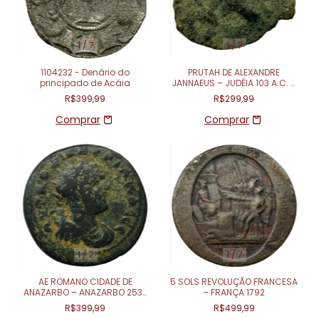
1
/
7
1
/
7
1104232 - Denário do
PRUTAH DE ALEXANDRE
principado de Acáia
JANNAEUS – JUDÉIA 103 A.C. –
76 A.C.
R$399,99
R$299,99
1
/
7
1
/
7
AE ROMANO CIDADE DE
5 SOLS REVOLUÇÃO FRANCESA
ANAZARBO – ANAZARBO 253-
– FRANÇA 1792
254
R$399,99
R$499,99