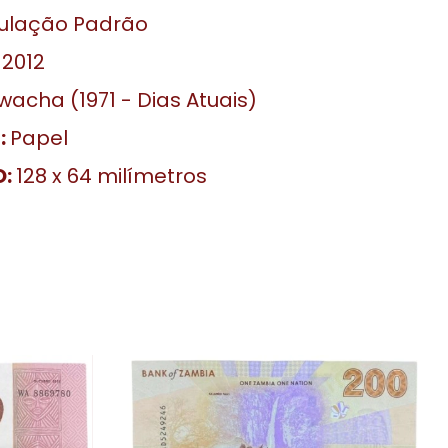
culação Padrão
2012
acha (1971 - Dias Atuais)
:
Papel
O:
128 x 64 milímetros