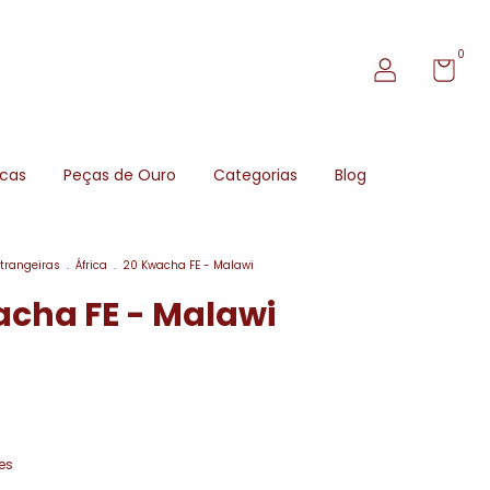
0
icas
Peças de Ouro
Categorias
Blog
trangeiras
.
África
.
20 Kwacha FE - Malawi
acha FE - Malawi
es