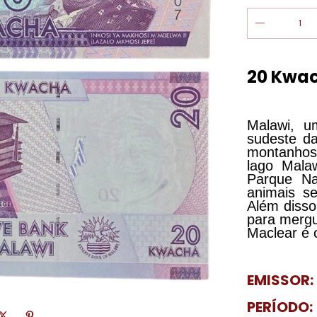
20 Kwac
Malawi, u
sudeste da
montanhos
lago Mala
Parque Na
animais s
Além disso
para mergu
Maclear é 
EMISSOR:
PERÍODO: