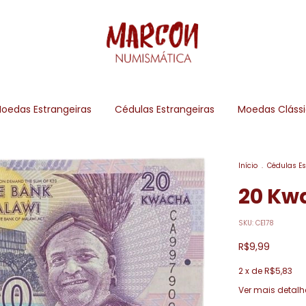
oedas Estrangeiras
Cédulas Estrangeiras
Moedas Cláss
Início
.
Cédulas Es
20 Kw
SKU:
CE178
R$9,99
2
x de
R$5,83
Ver mais detalh