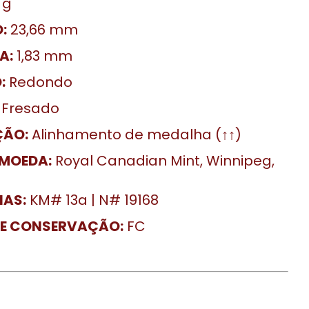
 g
:
23,66 mm
A:
1,83 mm
:
Redondo
Fresado
ÇÃO:
Alinhamento de medalha (↑↑)
MOEDA:
Royal Canadian Mint, Winnipeg,
IAS:
KM# 13a | N# 19168
DE CONSERVAÇÃO:
FC