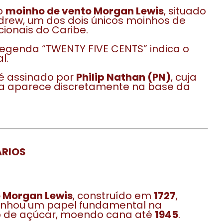
o
moinho de vento Morgan Lewis
, situado
drew, um dos dois únicos moinhos de
cionais do Caribe.
legenda “TWENTY FIVE CENTS” indica o
l.
é assinado por
Philip Nathan (PN)
, cuja
ra aparece discretamente na base da
RIOS
 Morgan Lewis
, construído em
1727
,
hou um papel fundamental na
 de açúcar, moendo cana até
1945
.