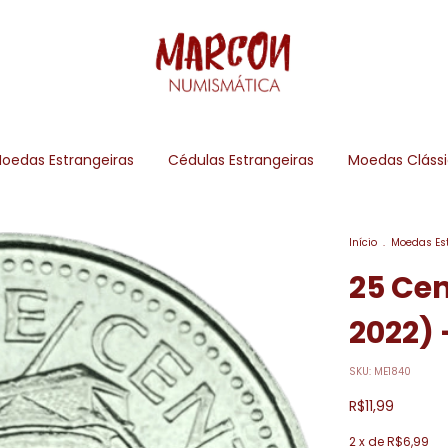
oedas Estrangeiras
Cédulas Estrangeiras
Moedas Cláss
Início
.
Moedas Es
25 Cen
2022) 
SKU:
ME1840
R$11,99
2
x de
R$6,99