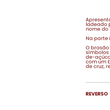
Apresent
ladeado p
nome do 
Na parte i
O brasão 
símbolos 
de-açúca
com um b
de cruz, 
REVERSO