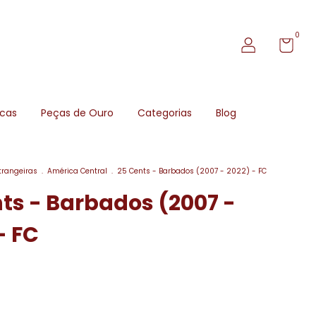
0
icas
Peças de Ouro
Categorias
Blog
trangeiras
.
América Central
.
25 Cents - Barbados (2007 - 2022) - FC
ts - Barbados (2007 -
- FC