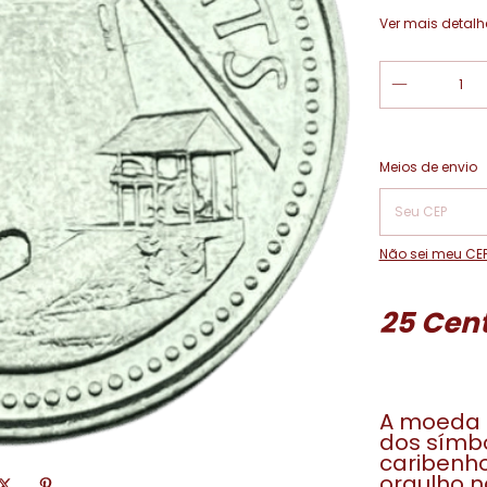
Ver mais detalh
Entregas para o
Meios de envio
Não sei meu CE
25 Cent
A moeda
dos símbo
caribenho
orgulho n