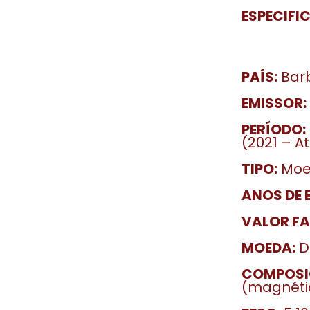
ESPECIFI
PAÍS:
Bar
EMISSOR:
PERÍODO:
(2021 – A
TIPO:
Moe
ANOS DE 
VALOR FA
MOEDA:
D
COMPOSI
(magnéti