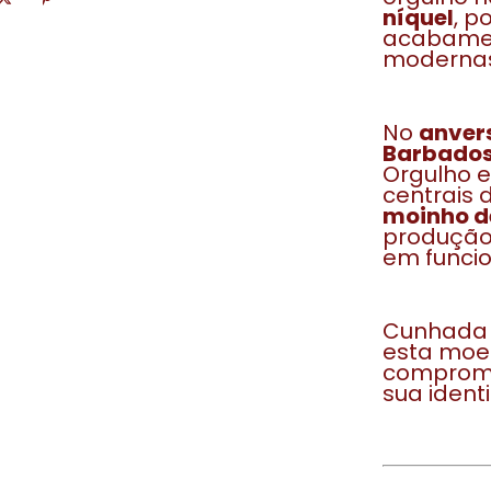
níquel
, p
acabamen
modernas
No
anver
Barbado
Orgulho e
centrais 
moinho d
produção
em funci
Cunhada
esta moed
compromi
sua identi