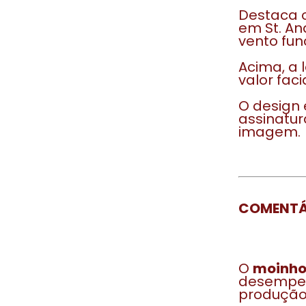
Destaca 
em St. An
vento fun
Acima, a 
valor facia
O design 
assinatu
imagem.
COMENTÁ
O
moinho
desempen
produção