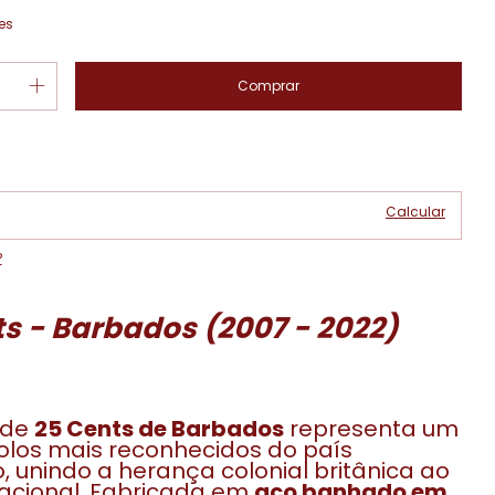
es
Alterar CEP
 CEP:
Calcular
P
s - Barbados (2007 - 2022)
 de
25 Cents de Barbados
representa um
los mais reconhecidos do país
, unindo a herança colonial britânica ao
acional. Fabricada em
aço banhado em