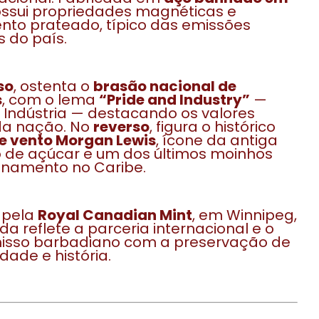
ossui propriedades magnéticas e
to prateado, típico das emissões
 do país.
so
, ostenta o
brasão nacional de
s
, com o lema
“Pride and Industry”
—
 Indústria — destacando os valores
da nação. No
reverso
, figura o histórico
e vento Morgan Lewis
, ícone da antiga
 de açúcar e um dos últimos moinhos
onamento no Caribe.
 pela
Royal Canadian Mint
, em Winnipeg,
a reflete a parceria internacional e o
sso barbadiano com a preservação de
dade e história.