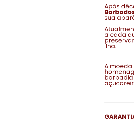
Após déca
Barbados
sua aparê
Atualmen
a cada d
preservan
ilha.
A moeda
homenage
barbadian
açucareir
GARANTIA